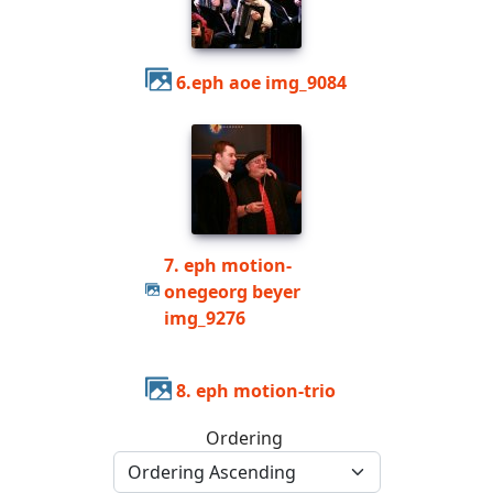
6.eph aoe img_9084
7. eph motion-
onegeorg beyer
img_9276
8. eph motion-trio
Ordering