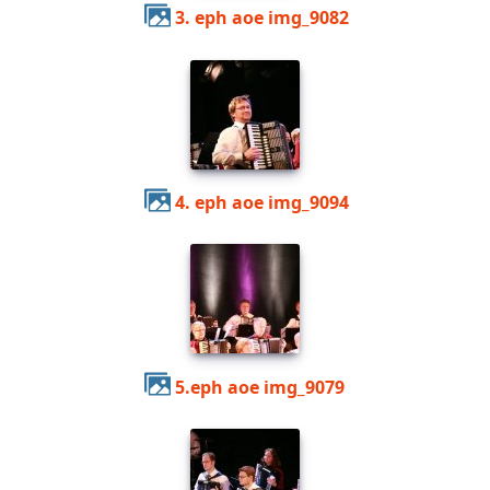
3. eph aoe img_9082
4. eph aoe img_9094
5.eph aoe img_9079