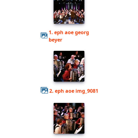
1. eph aoe georg
beyer
2. eph aoe img_9081